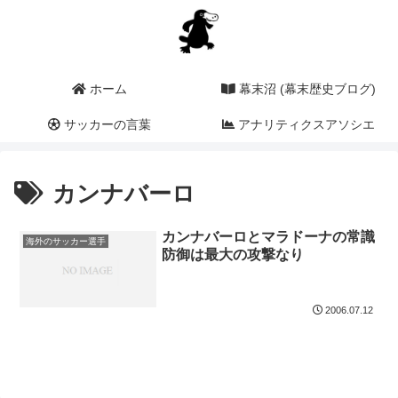
ホーム
幕末沼 (幕末歴史ブログ)
サッカーの言葉
アナリティクスアソシエ
ーション (a2i)
カンナバーロ
カンナバーロとマラドーナの常識
海外のサッカー選手
防御は最大の攻撃なり
2006.07.12