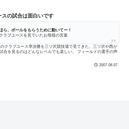
ースの試合は面白いです
ほら、ボールをもらうために動いてー！
クラブユースを見ていたお母様の言葉
18のクラブユース準決勝を三ツ沢競技場で見てきた。三ツ沢や西が
試合を見るのはどんなレベルでも楽しい。 フィールドの選手の声
ちんと聞こえ、選手がぶつかり合う音がこちらまで響いてくる。
スタジアムよりは何倍もサッカーの喜びが伝わってく
2007.08.07
・・・・