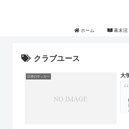
ホーム
幕末沼 
クラブユース
大
日本のサッカー
大学
プレ