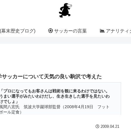
(幕末歴史ブログ)
サッカーの言葉
アナリティク
学サッカーについて天気の良い駒沢で考えた
「プロになってもお客さんは戦術を観に来るわけではない。
うまい選手がみたいわけだし、生き生きした選手を見たいわ
けでしょ」
風間八宏氏 筑波大学蹴球部監督（2008年4月19日 フット
ボール定食）
サッカーをはじめて見た。 知り合いの息子さんがプロを目指して
2009.04.21
イしているので、その姿を前から見たいと思っていた・・・・・