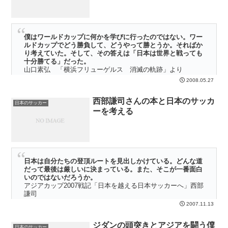
ょっと横に置いて勝手な論理を展開してみた
い・・・・・
僕はワールドカップに何かを学びに行ったのではない。ワー
ルドカップでどう勝負して、どうやって勝とうか。そればか
り考えていた。そして、その答えは「日本は世界と戦っても
十分勝てる」だった。
山口素弘 「横浜フリューゲルス 消滅の軌跡」より
2008.05.27
最近、山口素弘の顔をテレビの解説や雑誌で見る機会が増えている。
ちょっとお固い感じだが、テレビ映りもいいし、語り口もスマート
西部謙司さんの本と日本のサッカ
だ。 サッカーマガジンには、名波と山口の対談が掲載され、中田英
日本のサッカー
ーを考える
寿も含めた３人のコンビネーションについて話している姿があっ
た・・・・・
日本は自分たちの登頂ルートを見出しかけている。どんな道
だって最後は厳しいに決まっている。また、そこが一番面白
いのではないだろうか。
アジアカップ2007戦記「日本を越える日本サッカーへ」西部
謙司
2007.11.13
長年つきあってきた重い肩こりが、整骨院ですっかり綺麗に治るとい
う経験をした。 医者はどこも触らずに「ああ、背骨だね」と断言し
ジダンの頭突きとアジアを闘う僕
て、ずっとつきあってきた猫背をまっすぐに伸ばした。 驚いたこと
日本のサッカー