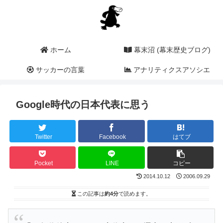
ホーム
幕末沼 (幕末歴史ブログ)
サッカーの言葉
アナリティクスアソシエ
ーション (a2i)
Google時代の日本代表に思う
Twitter
Facebook
はてブ
Pocket
LINE
コピー
2014.10.12
2006.09.29
この記事は
約4分
で読めます。