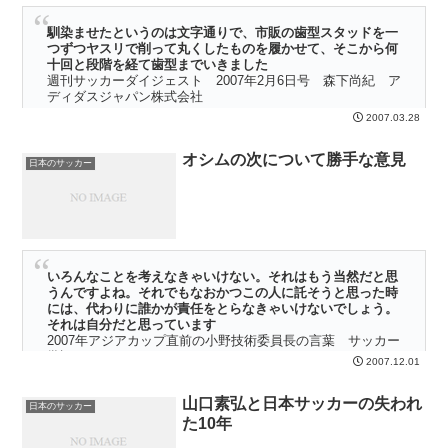
馴染ませたというのは文字通りで、市販の歯型スタッドを一
つずつヤスリで削って丸くしたものを履かせて、そこから何
十回と段階を経て歯型までいきました
週刊サッカーダイジェスト 2007年2月6日号 森下尚紀 ア
ディダスジャパン株式会社
2007.03.28
きっかけは知人のサッカーショップの店員の話だった。 彼はお店の
研修の一環として、サッカーシューズの工場を見学した。その時の話
オシムの次について勝手な意見
をしてくれた。 有名ブランドの工場だから、さぞや大きい建物だろ
日本のサッカー
うと思いきや、背の低い小さな建物だったらしい・・・
いろんなことを考えなきゃいけない。それはもう当然だと思
うんですよね。それでもなおかつこの人に託そうと思った時
には、代わりに誰かが責任をとらなきゃいけないでしょう。
それは自分だと思っています
2007年アジアカップ直前の小野技術委員長の言葉 サッカー
批評より
2007.12.01
オシムの病状が回復してきたというニュースが小さ
山口素弘と日本サッカーの失われ
くなり、注目は岡田武史日本代表監督に移ってい
日本のサッカー
た10年
る。正式な発表は出ていないものの、ほぼ決定事項
となっているようだ。 でも、僕はそういう現状をち