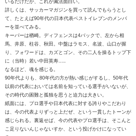
いるだけだが、これが滅法面白い。
詳しくは、サッカーマガジンを買って読んでもらうとし
て、たとえば90年代の日本代表ベストイレブンのメンバ
ーを並べてみる。
キーパーは楢崎。ディフェンスは4バックで、左から相
馬、井原、柱谷、秋田。中盤はラモス、名波、山口が握
り、フォワードは、カズとゴン、その二人を操るトップ下
に（当時）若い中田英寿…..
なるほど、魂を感じる。
90年代よりも、80年代の方が熱い感じがするし、50年代
以前の代表においては名前を知っている選手がいないが、
その時代の困難と孤独を思うと迫力は大きい。
紙面には、プロ選手や日本代表に対する誇りやこだわり
は、今の代表よりずっと上だぜ、という一貫したトーンが
感じられる。裏返せば、今の代表やプロ選手は、そこんと
こ足りないんじゃないすか、という投げかけになってい