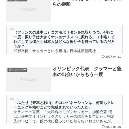
らの距離
に、それ以来、まったく肩のコリも首のコリも、きれいに消えてしま
った。 「そうか背骨か、、、そういうことだったのか」・・・・・
（フランスの連中は）コスモポリタンを気取りつつ、4年に
一度、振り子は大きくナショナリストに振れる。（中略）そ
れにしても僕たち日本人はどんな振り子を持っているのだろ
うか？
武智幸徳「サッカーという至福」日本経済新聞社
2007.04.11
フランス代表がドイツワールドカップで決勝進出を決めた夜、パリは
ちょっとした騒ぎだったと言う。サッカーにまったく興味のない僕の
オリンピック代表 クラマーと釜
親友が、たまたまその夜タクシーでシャンゼリゼを通ってい
日本のサッカー
本の出会いからもう一度
た・・・・・
「ふたり（釜本と杉山）のコンビネーションは、何度もトレ
ーニングを積むことで完成されていったんだ」
クラマーの言葉 「大和魂のモダンサッカー」加部究著 僕
は出張先でオリンピックのサッカーの試合を見ていた。宿泊
先のロビーで、僕の横に座っていた知らないおじいさんが、
日本代表のふがいない戦いに何度もため息をついていた。
2008.08.15