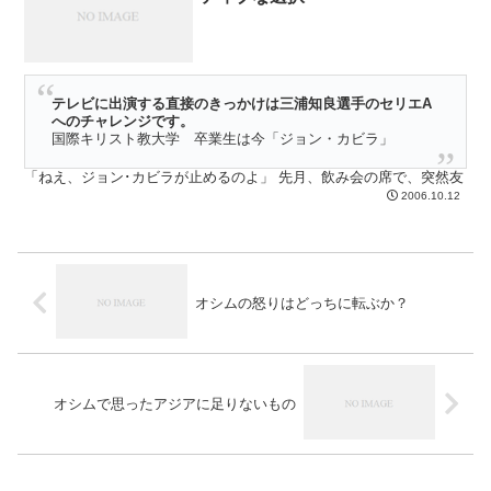
いるようだ。たまには美しいサッカーの優勝があってもいいよね？
そんな感じだ・・・・・
テレビに出演する直接のきっかけは三浦知良選手のセリエA
へのチャレンジです。
国際キリスト教大学 卒業生は今「ジョン・カビラ」
「ねえ、ジョン･カビラが止めるのよ」 先月、飲み会の席で、突然友
人が泣きそうな声を上げた。彼女の説明によると、ジョン･カビラが
2006.10.12
すべてのレギュラー番組を降りて、長い休養に入るという。 「私は
いったい、これから誰の声で起きればいいのよ？」 そういって机を
どんどんとたたく・・・・
オシムの怒りはどっちに転ぶか？
オシムで思ったアジアに足りないもの