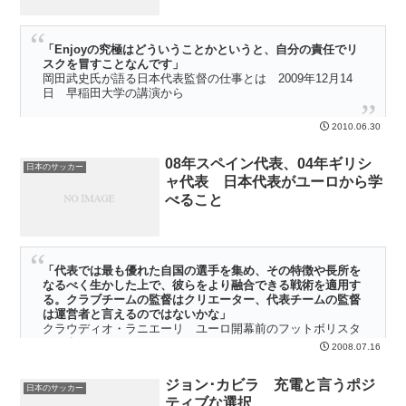
「Enjoyの究極はどういうことかというと、自分の責任でリ
スクを冒すことなんです」
岡田武史氏が語る日本代表監督の仕事とは 2009年12月14
日 早稲田大学の講演から
パラグアイに負けた。悔しかった。体の血の90％ぐらいは、悔しさ
2010.06.30
でいっぱいだ。 それでも、終わった後の充実感が、そこに混じって
いる。少し時間がたった今は、じわじわと「充実感」の水位が自分の
08年スペイン代表、04年ギリシ
中で上がっている。
日本のサッカー
ャ代表 日本代表がユーロから学
べること
「代表では最も優れた自国の選手を集め、その特徴や長所を
なるべく生かした上で、彼らをより融合できる戦術を適用す
る。クラブチームの監督はクリエーター、代表チームの監督
は運営者と言えるのではないかな」
クラウディオ・ラニエーリ ユーロ開幕前のフットボリスタ
2008年7月1日
2008.07.16
ユーロ2008が終わったのに、録画した映像を何度も見続けている。
ジョン･カビラ 充電と言うポジ
何度見ても面白い。雑誌やネットを読んでいても、幸福感に満ちた評
日本のサッカー
ティブな選択
論が多い。誰もがスペインの美しいサッカーの優勝を、素直に喜んで