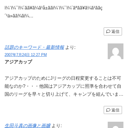
ï¼¨ï¼¯ï¼´ãã¥ã¼ã¹å±ããï¼¨ï¼¯ï¼´ãªãã¥ã¼ã¹ããç
´¹ä»ãã¾ãï¼…
返信
話題のキーワード・最新情報
より:
2007年7月24日 12:27 PM
アジアカップ
アジアカップのためにJリーグの日程変更することは不可
能なのか?・・・他国はアジアカップに照準を合わせて自
国のリーグを早々と切り上げて、キャンプを組んでいま…
返信
生田斗真の画像と画嬢
より: