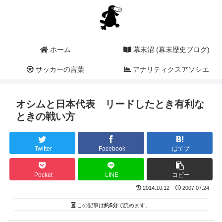
ホーム
幕末沼 (幕末歴史ブログ)
サッカーの言葉
アナリティクスアソシエ
ーション (a2i)
オシムと日本代表 リードしたとき有利な
ときの戦い方
Twitter
Facebook
はてブ
Pocket
LINE
コピー
2014.10.12
2007.07.24
この記事は
約5分
で読めます。