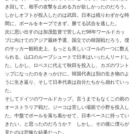
き回して、相手の攻撃を止める力が欲しかったのだろう。
しかしオフトが投入したのは武田。日本は残りわずかな時
間に、ボールをキープできず、勝てる試合を逃した。
次に思い出すのは加茂監督で苦しんだ98年ワールドカッ
プに向けてのアジア最終予選、国立での韓国戦だろう。僕
のサッカー観戦史上、もっとも美しいゴールの一つに数え
られる、山口のループシュートで日本はいったんリードし
た。しかし、ロペスに代えて秋田を投入し、カズのワント
ップになったのをきっかけに、韓国代表は別の生き物のよ
うに生き返り、そして日本代表は自分たちから崩れていっ
た。
そしてドイツのワールドカップ。言うまでもなくこの前の
オーストラリア戦だ。ジーコは苦しい場面で小野を投入し
た。中盤でボールを落ち着かせて、日本ペースに持ってい
きたい、と思ったのだろうか？ しかし、その後に僕らが
見たのは悲惨な結果だった。