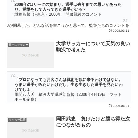
2008年のJリーグの始まり。選手は去年までの思いがあった
り、覚悟をして入ってきた選手がいる
>
城福監督（F東京）2008年 開幕戦後のコメント
Jが開幕した。どんな話を書こうかと思って、監督たちのコメントを
見ていたが、読んでいるだけでとても美味で面白かった。そこで今日
2008.03.11
は、開幕戦を終えた監督たちのコメント集です･････
大学サッカーについて天気の良い
日本のサッカー
駒沢で考えた
「プロになってもお客さんは戦術を観に来るわけではない。
うまい選手がみたいわけだし、生き生きした選手を見たいわ
けでしょ」
風間八宏氏 筑波大学蹴球部監督（2008年4月19日 フット
ボール定食）
2009.04.21
大学サッカーをはじめて見た。 知り合いの息子さんがプロを目指し
てプレイしているので、その姿を前から見たいと思ってい
岡田武史 負けたけど勝ち得た次
た・・・・・
サッカー監督
につながるもの