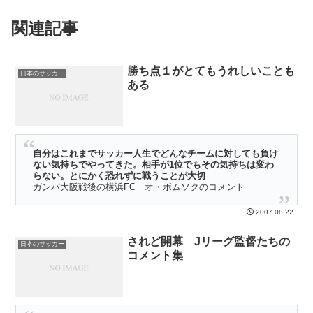
関連記事
勝ち点１がとてもうれしいことも
日本のサッカー
ある
自分はこれまでサッカー人生でどんなチームに対しても負け
ない気持ちでやってきた。相手が1位でもその気持ちは変わ
らない。とにかく恐れずに戦うことが大切
ガンバ大阪戦後の横浜FC オ・ボムソクのコメント
休日、サッカースタジアムに行くのは結構大変だ。別に荷物が多いと
2007.08.22
か、服がめんどうだ、とかそういう話ではない。なんというか、少し
重いスイッチのようなものを入れなければいけない感じが意外に大変
されど開幕 Jリーグ監督たちの
だ・・・・・
日本のサッカー
コメント集