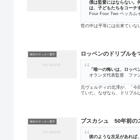
僕は監督にはならない。
は、子どもたちをコーチ
Four Four Two ベッ
世の中は平等には出来ていな
績がトップで、運動もトップ
優しいし、運動会でもリレー
持った創造物を「二物男」と
ロッベンのドリブルを
海外のサッカー選手
「唯一の悔いは、ロッベ
オランダ代表監督 ファン
元ヴェルディの北澤が、「今
ていた。なぜなら、ドリブル
ッカーの喜びは華麗なドリブ
プスカシュ 50年前
海外のサッカー選手
彼のような左足があれば