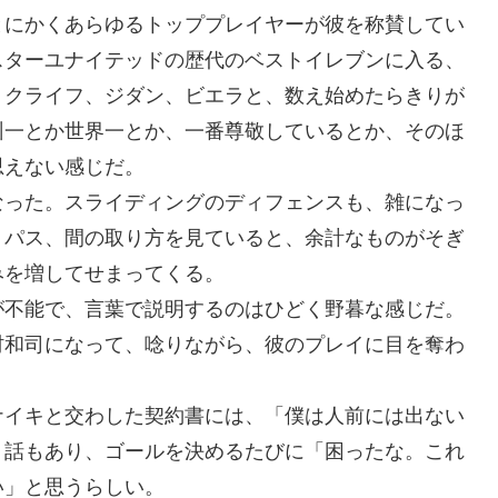
とにかくあらゆるトッププレイヤーが彼を称賛してい
スターユナイテッドの歴代のベストイレブンに入る、
、クライフ、ジダン、ビエラと、数え始めたらきりが
州一とか世界一とか、一番尊敬しているとか、そのほ
思えない感じだ。
なった。スライディングのディフェンスも、雑になっ
、パス、間の取り方を見ていると、余計なものがそぎ
みを増してせまってくる。
が不能で、言葉で説明するのはひどく野暮な感じだ。
村和司になって、唸りながら、彼のプレイに目を奪わ
ナイキと交わした契約書には、「僕は人前には出ない
う話もあり、ゴールを決めるたびに「困ったな。これ
い」と思うらしい。