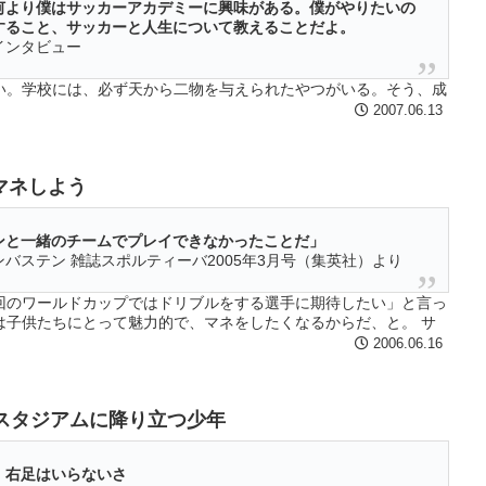
何より僕はサッカーアカデミーに興味がある。僕がやりたいの
すること、サッカーと人生について教えることだよ。
カムインタビュー
い。学校には、必ず天から二物を与えられたやつがいる。そう、成
クラスというやつだ。そいつを見る先生の視線はなんだかとっても
2007.06.13
の選手でアンカーだったりするわけだ。ここでは、そういう属性を
名づけて話を進めよう。・・・・・
マネしよう
ンと一緒のチームでプレイできなかったことだ」
バステン 雑誌スポルティーバ2005年3月号（集英社）より
回のワールドカップではドリブルをする選手に期待したい」と言っ
は子供たちにとって魅力的で、マネをしたくなるからだ、と。 サ
ルにある・・・・
2006.06.16
のスタジアムに降り立つ少年
、右足はいらないさ