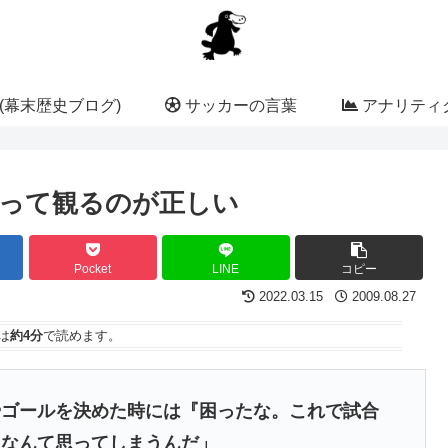
(幕末歴史ブログ)
サッカーの言葉
アナリティク
って観るのが正しい
Pocket
LINE
コピー
2022.03.15
2009.08.27
は
約4分
で読めます。
やゴールを決めた時には『困ったな。これで試合
』なんて思ってしまうんだ」