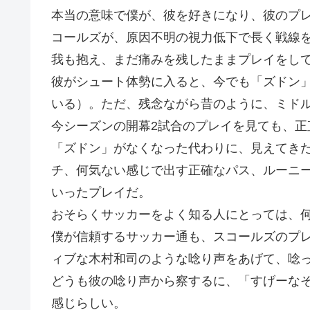
本当の意味で僕が、彼を好きになり、彼のプ
コールズが、原因不明の視力低下で長く戦線
我も抱え、まだ痛みを残したままプレイをし
彼がシュート体勢に入ると、今でも「ズドン
いる）。ただ、残念ながら昔のように、ミド
今シーズンの開幕2試合のプレイを見ても、正
「ズドン」がなくなった代わりに、見えてき
チ、何気ない感じで出す正確なパス、ルーニ
いったプレイだ。
おそらくサッカーをよく知る人にとっては、
僕が信頼するサッカー通も、スコールズのプ
ィブな木村和司のような唸り声をあげて、唸
どうも彼の唸り声から察するに、「すげーな
感じらしい。