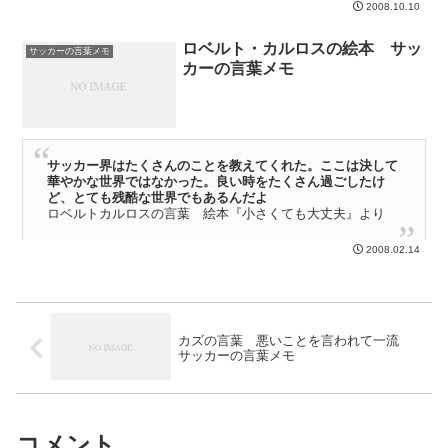
2008.10.10
デコにチェルシーのユニフォームは似合わねえよ、とか言っていたあ
なた（僕です）。 開幕からチェルシーは、もうすっかりデコのチー
ロベルト・カルロスの絵本 サッ
ムになってしまっています。ブルーのユニフォームも、よく似合
サッカーの言葉メモ
カーの言葉メモ
う・・・・・
サッカー界はたくさんのことを教えてくれた。ここは決して
華やかな世界ではなかった。良い時をたくさん過ごしたけ
ど、とても残酷な世界でもあるんだよ
ロベルトカルロスの言葉 絵本『小さくても大丈夫』より
本屋を歩いていると、ロベルトカルロスの絵本が目にとまっ
2008.02.14
た・・・・・
カズの言葉 悪いことを言われて一流
サッカーの言葉メモ
コメント