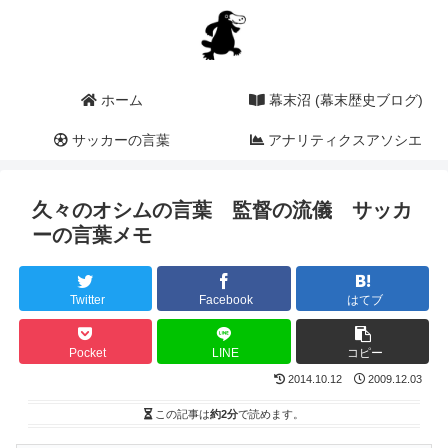
ホーム
幕末沼 (幕末歴史ブログ)
サッカーの言葉
アナリティクスアソシエ
ーション (a2i)
久々のオシムの言葉 監督の流儀 サッカ
ーの言葉メモ
Twitter
Facebook
はてブ
Pocket
LINE
コピー
2014.10.12
2009.12.03
この記事は
約2分
で読めます。