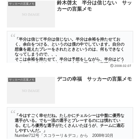
鈴木啓太 半分は信じない サッ
サッカーの言葉メモ
カーの言葉メモ
「半分は信じて半分は信じない。半分は余裕を持たせてお
く、余白をつける、というのは僕の中でしています。自分の
想像を超えたプレーをされたときというのは、何もできなく
なってしまうので、、、
そこは余裕を持たせて、半分は予想をしながら、半分はどう
いうふうに来てもいいように、自分の頭の中で整理していま
2008.02.07
す」
NHK教育テレビ トップランナーでの鈴木啓太の発言 2008
デコの幸福 サッカーの言葉メモ
年2月2日
サッカーの言葉メモ
少し前だが、教育テレビでやっていたトップランナーに鈴木啓太が出
ていた。 これは、もうむちゃくちゃ面白かったです･････
「今はすごく幸せだね。たしかにチェルシーは中盤に優秀な
選手がいる。でも一流の選手とプレーするのには慣れてい
る。むしろ優秀な選手がたくさんいたほうが、チームに適応
しやすいんだ。」
Number712号「スコラーリ＆デコ」から 2008年10月