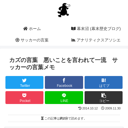
ホーム
幕末沼 (幕末歴史ブログ)
サッカーの言葉
アナリティクスアソシエ
ーション (a2i)
カズの言葉 悪いことを言われて一流 サ
ッカーの言葉メモ
Twitter
Facebook
はてブ
Pocket
LINE
コピー
2014.10.12
2009.11.30
この記事は
約2分
で読めます。