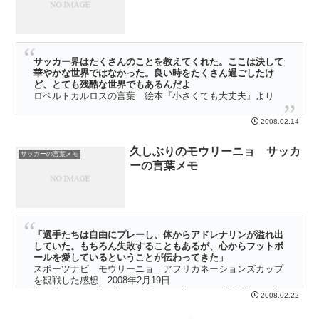
サッカー界はたくさんのことを教えてくれた。ここは決して
華やかな世界ではなかった。良い時をたくさん過ごしたけ
ど、とても残酷な世界でもあるんだよ
ロベルトカルロスの言葉 絵本『小さくても大丈夫』より
本屋を歩いていると、ロベルトカルロスの絵本が目にとまっ
2008.02.14
た・・・・・
久しぶりのモウリーニョ サッカ
サッカーの言葉メモ
ーの言葉メモ
「選手たちは自由にプレーし、体からアドレナリンが溢れ出
していた。もちろん失敗することもあるが、心からフットボ
ールを愛しているということが伝わってきた」
スポーツナビ モウリーニョ アフリカネーションズカップ
を観戦した感想 2008年2月19日
http://sportsnavi.yahoo.co.jp/soccer/eusoccer/0708/eucup/co
2008.02.22
lumn/200802/at00016382.html