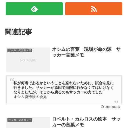
関連記事
オシムの言葉 現場が命の源 サ
サッカーの言葉メモ
ッカー言葉メモ
私が何者であるかということを忘れないために、試合を見に
行きました。サッカーが原因で病院に行かなくてはいけなく
なりましたが、そこから戻るのもサッカーの力でした
オシム復帰後の会見
このオシムの言葉をかみしめて「スタジアムに足を運ぼう」って改め
2008.06.06
て思いました・・・・・
ロベルト・カルロスの絵本 サッ
サッカーの言葉メモ
カーの言葉メモ