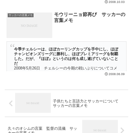
ュー 2008年10月号
2008.10.03
ワールドサッカーグラフィックという雑誌で、アラサーという特集が
モウリーニョ節再び サッカーの
組まれていた。 アラサーとは、Around30だ。円熟味をましたプレイ
サッカーの言葉メモ
言葉メモ
ヤーという話。 結構、渋い企画だ・・・・
今季チェルシーは、ほぼカーリングカップを手中にし、ほぼ
チャンピオンズリーグに勝利し、ほぼプレミアリーグを制覇
した。だが、『ほぼ』というのは何も成し遂げていないこと
だ
2008年5月26日 チェルシーの今期の戦いぶりについてコメ
ント
2008.06.09
いや、このコメントには笑いました。 チェルシーのアヴラム・グラ
ント監督も結構がんばったジャン、と思った矢先だったから、このコ
メントは傷口に唐辛子をすりこむように効いた感じだ・・・・・
子供たちと言語力とサッカーについて
サッカーの言葉メモ
久々のオシムの言葉 監督の流儀 サッ
カーの言葉メモ