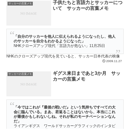
子供たちと言語力とサッカーにつ
アフリカの代表同士の戦い「アフリカネーションズカップ」をモウリ
サッカーの言葉メモ
いて サッカーの言葉メモ
ーニョは見てきたとのこと。インタビューの中で少しだけそのことに
触れている。 モウリーニョは最新のサッカー戦術を知りつくした男
だ。その男が、サッカーの根源的なよろこびを感じている風景が、と
てもいい感じだ･････
「自分のサッカーを他人に伝えられるようになったし、他人
のサッカーを自分もわかるようになった」
NHKクローズアップ現代「言語力が危ない」11月25日
NHKのクローズアップ現代を見ていると、サッカー日本代表の映像
が出てきた。しかし、番組のテーマはサッカーではなく子供たちの
2009.11.27
「言語力」の話。 成績は悪くないのに、自分の考えを伝える言葉を
うまく出せない。そういった事態が増えていて、危機感を強めてい
ギグス来日まであと3か月 サッ
る、というのだ・・・・・
サッカーの言葉メモ
カーの言葉メモ
「今ではこれが『最後の戦いだ』という気持ちですべての大
会に臨んでいる。まあ、若返ることはないから、本当にこれ
が最後かもしれないしね。それが私のモーチベーションなん
だ」
ライアンギグス ワールドサッカーグラフィックのインタビ