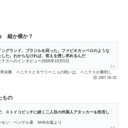
ョ 縦か横か？
イングランド、ブラジルを回った。ファビオカッペロのような
をした。わからなければ、答えを捜し求めるんだ
テスへのインタビュー2005年10月5日
の準決勝、ベニテスとモウリーニョの戦いは、ベニテスが勝利し
た実にベニテスらしい勝ち方だ。2試合の合計は1-1の引き分け。
2007.05.02
たもの
で、ストイコビッチに続く二人目の外国人アタッカーを拒否し
セン・ベンゲル著 NHK出版より