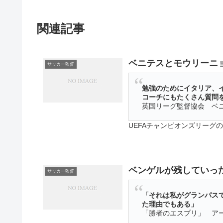
関連記事
ベニテスとモウリーニ
サッカー監督
勉強のためにイタリア、
コーチにもたくさん質問
英国リーグ監督協会 ベニ
UEFAチャンピオンズリーグ
た。勝利といっても、これがま
そしてPKで決着がついた....
ベンゲルが残していっ
サッカー監督
「それは私がグランパス
た理由でもある」
「勝者のエスプリ」 アー