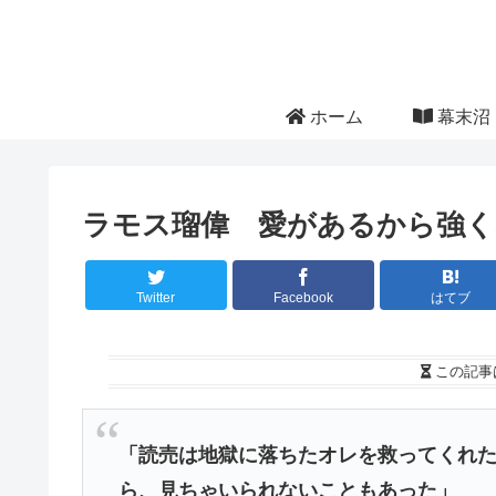
ホーム
幕末沼 
ラモス瑠偉 愛があるから強く
Twitter
Facebook
はてブ
この記事
「読売は地獄に落ちたオレを救ってくれ
ら、見ちゃいられないこともあった」