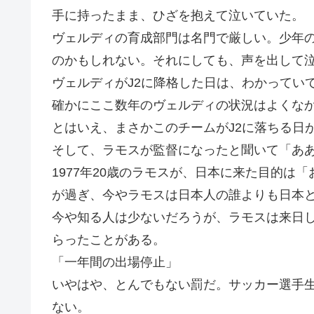
手に持ったまま、ひざを抱えて泣いていた。
ヴェルディの育成部門は名門で厳しい。少年
のかもしれない。それにしても、声を出して
ヴェルディがJ2に降格した日は、わかってい
確かにここ数年のヴェルディの状況はよくな
とはいえ、まさかこのチームがJ2に落ちる日
そして、ラモスが監督になったと聞いて「あ
1977年20歳のラモスが、日本に来た目的は
が過ぎ、今やラモスは日本人の誰よりも日本
今や知る人は少ないだろうが、ラモスは来日
らったことがある。
「一年間の出場停止」
いやはや、とんでもない罰だ。サッカー選手
ない。