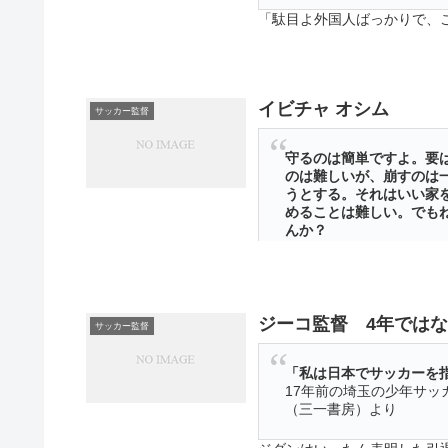
「駄目よ外国人ばっかりで、
のゴールシーンを見るたびに
イビチャ オシム
サッカー監督
守るのは簡単ですよ。要
のは難しいが、崩すのは
うとする。それはいい家
めることは難しい。でも
んか？
サッカーダイジェスト No
の真髄」
サッカーダイジェストの表紙
ジーコ監督 4年ではな
ない、その雑誌を買い求めた
サッカー監督
た・・・・
「私は日本でサッカーを
17年前の埼玉の少年サ
（三一書房）より