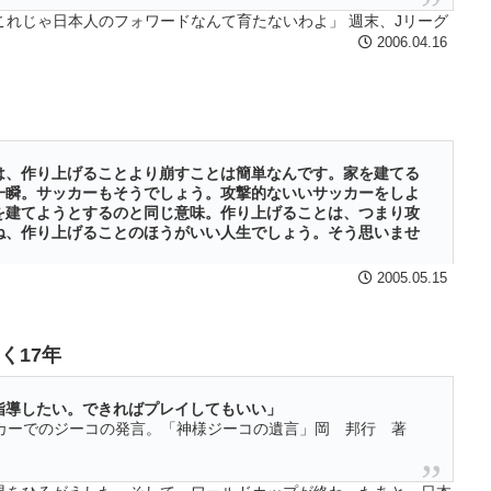
これじゃ日本人のフォワードなんて育たないわよ」 週末、Jリーグ
、僕の妻はそうやって怒る・・・
2006.04.16
は、作り上げることより崩すことは簡単なんです。家を建てる
一瞬。サッカーもそうでしょう。攻撃的ないいサッカーをしよ
を建てようとするのと同じ意味。作り上げることは、つまり攻
ね、作り上げることのほうがいい人生でしょう。そう思いませ
.783 2005年5月24日 イビチャ オシム「攻めの美学そ
2005.05.15
にオシム監督の顔があった。仕事帰りのキオスクで、いつもは買わ
く17年
。オシム監督のインタビューを、仕事帰りの電車で読みはじめ
指導したい。できればプレイしてもいい」
ッカーでのジーコの発言。「神様ジーコの遺言」岡 邦行 著