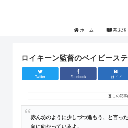
ホーム
幕末沼 
ロイキーン監督のベイビース
Twitter
Facebook
はてブ
この記事
赤ん坊のように少しづつ進もう、と言っ
向に向かっているよ。