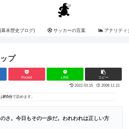
(幕末歴史ブログ)
サッカーの言葉
アナリティク
テップ
Pocket
LINE
コピー
2022.03.15
2008.11.21
は
約5分
で読めます。
たのさ。今日もその一歩だ。われわれは正しい方